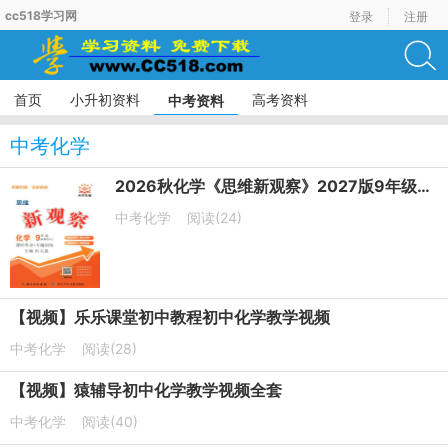
cc518学习网
登录
注册
首页
小升初资料
高考资料
中考资料
中考化学
2026秋化学《思维新观察》2027版9年级全一册PDF电子版下载
中考化学
阅读(24)
【视频】乐乐课堂初中教程初中化学教学视频
中考化学
阅读(28)
【视频】猿辅导初中化学教学视频全套
中考化学
阅读(40)