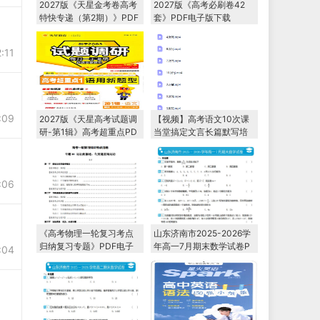
2027版《天星金考卷高考
2027版《高考必刷卷42
特快专递（第2期）》PDF
套》PDF电子版下载
电子版下载
:11
:09
2027版《天星高考试题调
【视频】高考语文10次课
研-第1辑》高考超重点PD
当堂搞定文言长篇默写培
F电子版下载
训课程
:06
《高考物理一轮复习考点
山东济南市2025-2026学
归纳复习专题》PDF电子
年高一7月期末数学试卷P
:04
版下载
DF电子版下载