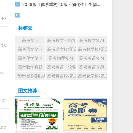
2026版《体系重构2.0版・物化生》生物体系重构4.0版-问题篇
:40
标签云
高考复习
高考数学一轮复习
高考数学复习
:03
高考语文复习
高考语文模拟试题
高考数学模拟试题
高考化学复习
高考物理复习
高考英语复习
高考数学真题
高考英语一轮复习
高考英语真题
:41
高考物理模拟试题
高考英语模拟试题
高考化学模拟试题
图文推荐
:21
:07