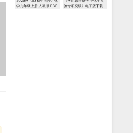
2025秋《53初中同步》化
《学而思秘籍·初中化学实
学九年级上册 人教版 PDF
验专项突破》电子版下载
电子版下载
打印