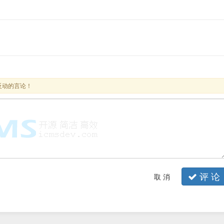
反动的言论！
评 论
取 消