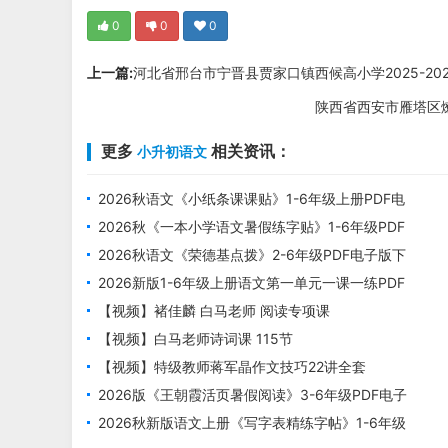
0
0
0
上一篇:
河北省邢台市宁晋县贾家口镇西候高小学2025-20
陕西省西安市雁塔区燎
更多
相关资讯：
小升初语文
2026秋语文《小纸条课课贴》1-6年级上册PDF电
子版下载
2026秋《一本小学语文暑假练字贴》1-6年级PDF
电子版下载
2026秋语文《荣德基点拨》2-6年级PDF电子版下
载
2026新版1-6年级上册语文第一单元一课一练PDF
电子版下载
【视频】褚佳麟 白马老师 阅读专项课
【视频】白马老师诗词课 115节
【视频】特级教师蒋军晶作文技巧22讲全套
2026版《王朝霞活页暑假阅读》3-6年级PDF电子
版下载
2026秋新版语文上册《写字表精练字帖》1-6年级