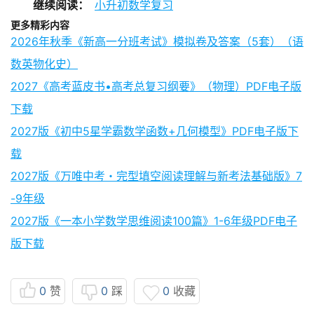
继续阅读：
小升初数学复习
更多精彩内容
2026年秋季《新高一分班考试》模拟卷及答案（5套）（语
数英物化史）
2027《高考蓝皮书•高考总复习纲要》（物理）PDF电子版
下载
2027版《初中5星学霸数学函数+几何模型》PDF电子版下
载
2027版《万唯中考・完型填空阅读理解与新考法基础版》7
-9年级
2027版《一本小学数学思维阅读100篇》1-6年级PDF电子
版下载
0
赞
0
踩
0
收藏