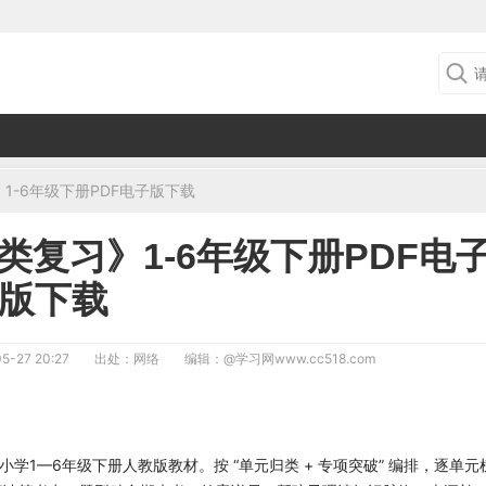
》1-6年级下册PDF电子版下载
归类复习》1-6年级下册PDF电
版下载
5-27 20:27
出处：网络
编辑：
@学习网www.cc518.com
学1—6年级下册人教版教材。按 “单元归类 + 专项突破” 编排，逐单元