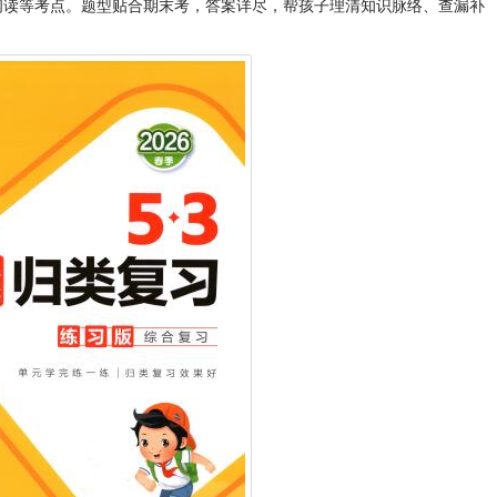
阅读等考点。题型贴合期末考，答案详尽，帮孩子理清知识脉络、查漏补