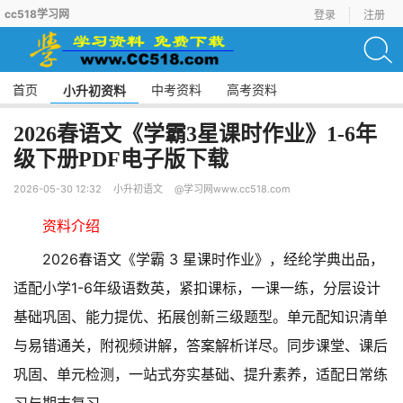
cc518学习网
登录
注册
首页
中考资料
高考资料
小升初资料
2026春语文《学霸3星课时作业》1-6年
级下册PDF电子版下载
2026-05-30 12:32
小升初语文
@学习网www.cc518.com
资料介绍
2026春语文《学霸 3 星课时作业》，经纶学典出品，
适配小学1-6年级语数英，紧扣课标，一课一练，分层设计
基础巩固、能力提优、拓展创新三级题型。单元配知识清单
与易错通关，附视频讲解，答案解析详尽。同步课堂、课后
巩固、单元检测，一站式夯实基础、提升素养，适配日常练