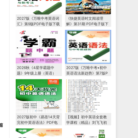
2027版《万唯中考英语词
《快捷英语时文阅读理
汇》第9版PDF电子版下载
解》第31期 PDF电子版下
载 七年级+八年级+中考
2026秋《4星学霸题中
2027版《万唯中考•初中
题》9年级上册（英语）
英语语法新趋势》第7版P
（译林版）PDF电子版下
DF电子版下载
载
2027版初中《易蓓14天背
【视频】初中英语全套教
完初中英语语法》PDF电
学课程（精品）刘飞飞初
篇
子版下载
一/初二英语教学视频