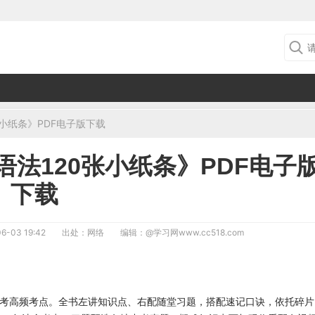
张小纸条》PDF电子版下载
语法120张小纸条》PDF电子
下载
6-03 19:42
出处：网络
编辑：
@学习网www.cc518.com
中考高频考点。全书左讲知识点、右配随堂习题，搭配速记口诀，依托碎片