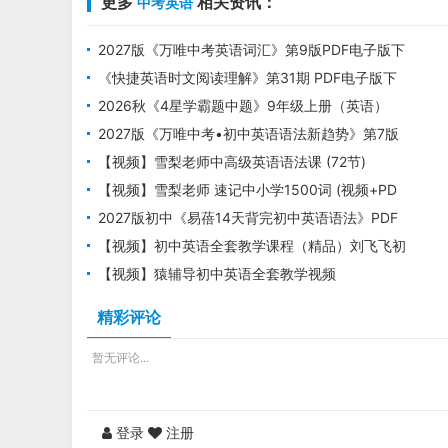
更多
相关资讯：
中考英语
2027版《万唯中考英语词汇》第9版PDF电子版下
载
《快捷英语时文阅读理解》第31期 PDF电子版下
载 七年级+八年级+中考
2026秋《4星学霸题中题》9年级上册（英语）
（译林版）PDF电子版下载
2027版《万唯中考•初中英语语法新趋势》第7版
PDF电子版下载
【视频】雪梨老师中高级英语语法课 (72节)
【视频】雪梨老师 速记中小学1500词 (视频+PD
F)
2027版初中《易蓓14天背完初中英语语法》PDF
电子版下载
【视频】初中英语全套教学课程（精品）刘飞飞初
一/初二英语教学视频
【视频】猿辅导初中英语全套教学视频
精彩评论
暂无评论...
登录
注册