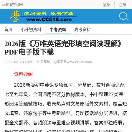
cc518学习网
登录
注册
首页
小升初资料
高考资料
中考资料
2026版《万唯英语完形填空阅读理解》
PDF电子版下载
2026-06-23 20:10
中考英语
@学习网www.cc518.com
资料介绍
2026新版初中英语专项练习，分基础、提升两版适配
七至九年级，全国通用不区分教材版本。书中整理27类完
形阅读答题微技巧，收录热点时文与原版外文素材，覆盖短
文填空、还原句子等中考新题型。习题按话题分层递进，搭
配全文翻译、音频朗读与重难点视频讲解，答案单独成册，