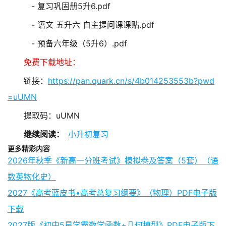
- 复习巩固册5升6.pdf
- 语文 五升六 自主提问课课贴.pdf
- 预备六年级（5升6）.pdf
免费下载地址：
链接：
https://pan.quark.cn/s/4b014253553b?pwd
=uUMN
提取码：uUMN
继续阅读：
小升初复习
更多精彩内容
2026年秋季《新高一分班考试》模拟卷及答案（5套）（语
数英物化史）
2027《高考蓝皮书•高考总复习纲要》（物理）PDF电子版
下载
2027版《初中5星学霸数学函数+几何模型》PDF电子版下