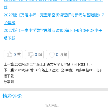
载
2027版《万唯中考・完型填空阅读理解与新考法基础版》7
-9年级
2027版《一本小学数学思维阅读100篇》1-6年级PDF电子
版下载
0
赞
0
踩
0
收藏
上一篇:
2026秋新五年级上册语文写字表字帖（可下载打印）
下一篇:
2026秋新版1-6年级上册语文【识字表】同步字帖PDF电子
版下载
分享到
精彩评论
暂无评论...