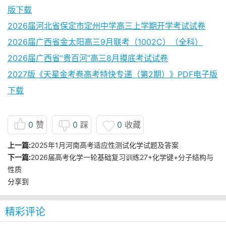
版下载
2026届河北省保定市定州中学高三上学期开学考试试卷
2026届广西省金太阳高三9月联考（1002C）（全科）
2026届广西省“贵百河”高三8月摸底考试试卷
2027版《天星金考卷高考特快专递（第2期）》PDF电子版
下载
0
赞
0
踩
0
收藏
上一篇:
2025年1月河南高考适应性测试化学试题及答案
下一篇:
2026届高考化学一轮基础复习训练27+化学键+分子结构与
性质
分享到
精彩评论