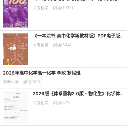
高考化学
阅读(1029)
《一本涂书·高中化学新教材版》PDF电子版下载
高考化学
阅读(544)
2026年高中化学高一化学 李政 寒假班
高考化学
阅读(503)
2026版《体系重构2.0版・物化生》化学体系重构2.0版-问题篇
高考化学
阅读(471)