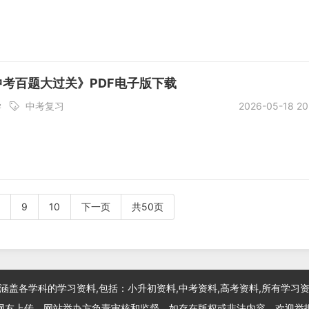
中考百题大过关》PDF电子版下载
学
中考复习
2026-05-18 20
9
10
下一页
共50页
涵盖各学科的学习资料,包括：小升初资料,中考资料,高考资料,所有学习
网友上传，网站举办方负责审核和监督，如存在版权或非法内容，欢迎举