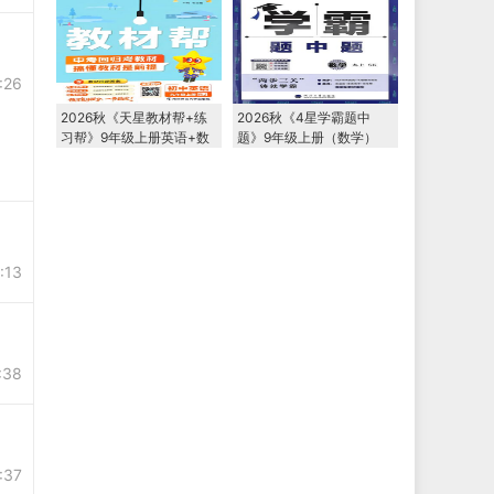
:26
2026秋《天星教材帮+练
2026秋《4星学霸题中
习帮》9年级上册英语+数
题》9年级上册（数学）
学+物理+化学
（苏科版）PDF电子版下
载
:13
:38
:37