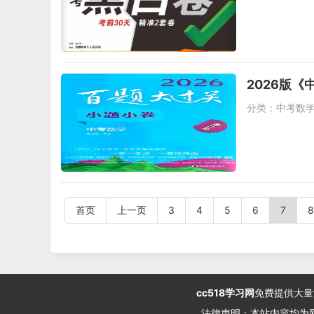
2026版《
分类：
中考数
首页
上一页
3
4
5
6
7
8
cc518学习网
免费提供大量
法律声明：本站内容均为