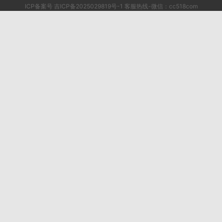
ICP备案号 吉ICP备2025029819号-1 客服热线-微信：cc518com