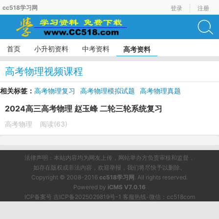
cc518学习网
登录
注册
首页
小升初资料
中考资料
高考资料
高考物理视频课程
相关标签：
高考物理复习
高考物理模拟试题
高考物理真题
高考物理一轮复习
高考物理二轮复习
2024高三高考物理 赵玉峰 二轮三轮系统复习
高考物理
阅读(63)
法律声明：本站内容均为网友上传，网站举办方负责审核和监督，
如存在版权或非法内容，欢迎举报，我们将尽快予以删除。
Copyright © 2008-2016
cc518学习网
. All rights reserved.
Powered by
iCMS V7.0.16
ICP备案号 吉ICP备2025029819号-1 客服热线-微信：cc518com