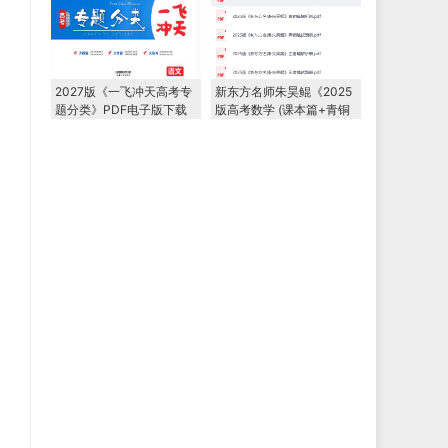
2027版《一飞冲天高考专
新东方名师朱昊鲲《2025
题分类》PDF电子版下载
版高考数学 (课本篇+青铜
篇+王者篇) 》