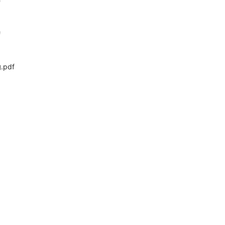
f
f
pdf