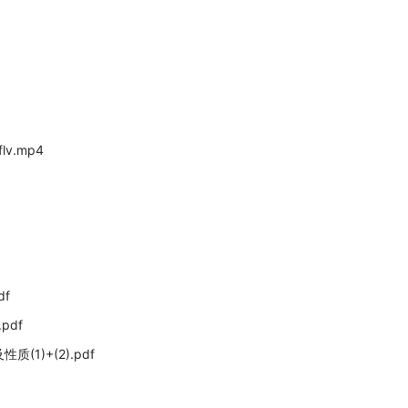
v.mp4
f
df
1)+(2).pdf