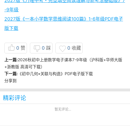
2027版《万唯中考・完型填空阅读理解与新考法基础版》7
-9年级
2027版《一本小学数学思维阅读100篇》1-6年级PDF电子
版下载
0
赞
0
踩
0
收藏
上一篇:
2026秋初中上册数学电子课本7-9年级（沪科版+华师大版
+浙教版 高清可下载）
下一篇:
《初中几何•关联与构造》PDF电子版下载
分享到
精彩评论
暂无评论...