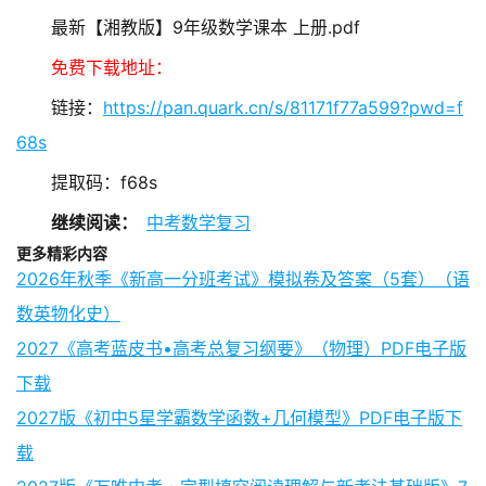
最新【湘教版】9年级数学课本 上册.pdf
免费下载地址：
链接：
https://pan.quark.cn/s/81171f77a599?pwd=f
68s
提取码：f68s
继续阅读：
中考数学复习
更多精彩内容
2026年秋季《新高一分班考试》模拟卷及答案（5套）（语
数英物化史）
2027《高考蓝皮书•高考总复习纲要》（物理）PDF电子版
下载
2027版《初中5星学霸数学函数+几何模型》PDF电子版下
载