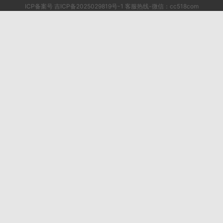
ICP备案号 吉ICP备2025029819号-1 客服热线-微信：cc518com