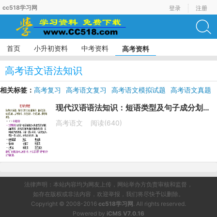
cc518学习网
登录
注册
首页
小升初资料
中考资料
高考资料
高考语文语法知识
相关标签：
高考复习
高考语文复习
高考语文模拟试题
高考语文真题
高考语文二轮复习
现代汉语语法知识：短语类型及句子成分划分课件（共19张PPT）
高考语文
阅读(640)
法律声明：本站内容均为网友上传，网站举办方负责审核和监督，
如存在版权或非法内容，欢迎举报，我们将尽快予以删除。
Copyright © 2008-2016
cc518学习网
. All rights reserved.
Powered by
iCMS V7.0.16