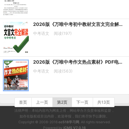
2026版《万唯中考初中教材文言文完全解读》PDF电子版下载
中考语文
阅读(197)
2026版《万唯中考作文热点素材》PDF电子版下载
中考语文
阅读(563)
首页
上一页
第2页
下一页
共13页
法律声明：本站内容均为网友上传，网站举办方负责审核和监督，
如存在版权或非法内容，欢迎举报，我们将尽快予以删除。
Copyright © 2008-2016
cc518学习网
. All rights reserved.
Powered by
iCMS V7.0.16