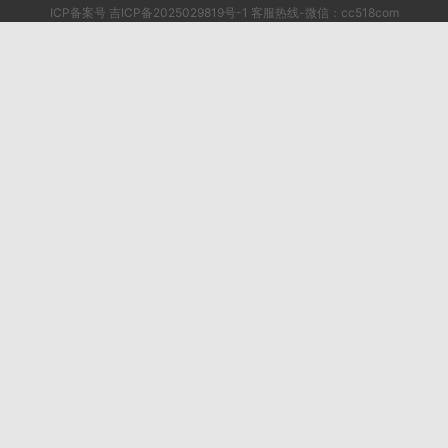
ICP备案号 吉ICP备2025029819号-1 客服热线-微信：cc518com