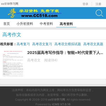
cc518学习网
登录
注册
首页
小升初资料
中考资料
高考资料
高考作文
相关标签：
高考复习
高考语文复习
高考语文模拟试题
高考语文真题
高考语文二轮复习
2025届高考写作指导：智能+时代背景下人工智能与人类的关系作文导写与范文点评
高考语文
阅读(84)
法律声明：本站内容均为网友上传，网站举办方负责审核和监督，
如存在版权或非法内容，欢迎举报，我们将尽快予以删除。
Copyright © 2008-2016
cc518学习网
. All rights reserved.
Powered by
iCMS V7.0.16