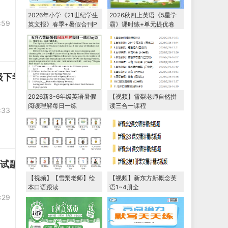
2026年小学《21世纪学生
2026秋四上英语《5星学
:59
英文报》春季+暑假合刊P
霸》课时练+单元提优卷
DF电子版下载
译林版
年级下学期6月模拟预测英语试题
2026新3-6年级英语暑假
【视频】雪梨老师自然拼
阅读理解每日一练
读三合一课程
:33
语试题
【视频】【雪梨老师】绘
【视频】新东方新概念英
本口语跟读
语1~4册全
:29