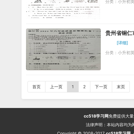
分类：
小升初
贵州省铜仁
[详细]
分类：
小升初
首页
上一页
1
2
下一页
末页
cc518学习网
免费提供大量
法律声明：本站内容均为
Copyright © 2008-2017
cc518学习网
.