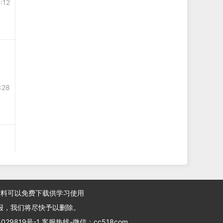
:12
:28
资料可以免费下载供学习使用
报，我们将尽快予以删除。
5029819号-1 客服热线-微信：cc518com