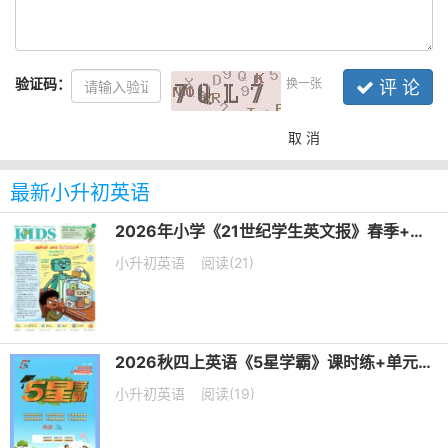
验证码：
换一张
评 论
取 消
最新小升初英语
2026年小学《21世纪学生英文报》春季+暑假合刊PDF电子版下载
小升初英语
阅读(21)
2026秋四上英语《5星学霸》课时练+单元提优卷 译林版
小升初英语
阅读(19)