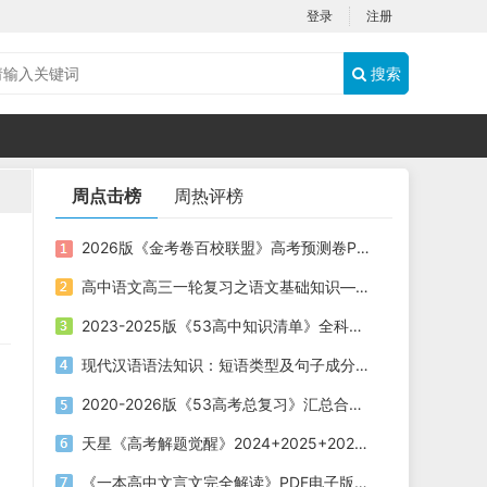
登录
注册
搜索
周点击榜
周热评榜
2026版《金考卷百校联盟》高考预测卷PDF电子版下载
高中语文高三一轮复习之语文基础知识——短语类型+课件（20张PPT）
2023-2025版《53高中知识清单》全科电子版下载
现代汉语语法知识：短语类型及句子成分划分课件（共19张PPT）
2020-2026版《53高考总复习》汇总合集五年高考三年模拟电子版下载
天星《高考解题觉醒》2024+2025+2026版 电子版下载打印
《一本高中文言文完全解读》PDF电子版下载