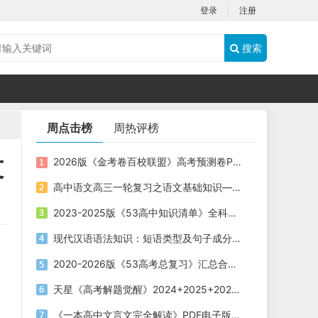
登录
注册
搜索
周点击榜
周热评榜
文
2026版《金考卷百校联盟》高考预测卷PDF电子版下载
高中语文高三一轮复习之语文基础知识——短语类型+课件（20张PPT）
2023-2025版《53高中知识清单》全科电子版下载
现代汉语语法知识：短语类型及句子成分划分课件（共19张PPT）
2020-2026版《53高考总复习》汇总合集五年高考三年模拟电子版下载
天星《高考解题觉醒》2024+2025+2026版 电子版下载打印
《一本高中文言文完全解读》PDF电子版下载