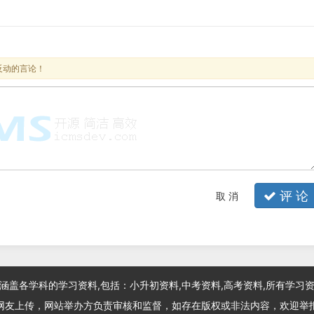
反动的言论！
评 论
取 消
涵盖各学科的学习资料,包括：小升初资料,中考资料,高考资料,所有学习
网友上传，网站举办方负责审核和监督，如存在版权或非法内容，欢迎举