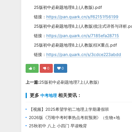
25版初中必刷题地理8上(人教版).pdf
链接：
https://pan.quark.cn/s/f62151f56199
25版初中必刷题地理8上(人教版)批注式详答与详析.pd
链接：
https://pan.quark.cn/s/7185efa28715
25版初中必刷题地理8上(人教版)狂K重点.pdf
链接：
https://pan.quark.cn/s/3cdce223abdd
0
0
0
上一篇:
25版初中必刷题地理7上(人教版)
更多
相关资讯：
中考地理
【视频】2025希望学初二地理上学期暑假班
2026版《万唯中考时事热点考前预测》（生物+地
理）PDF电子版下载
25秋初中 八上 小四门 早读晚背