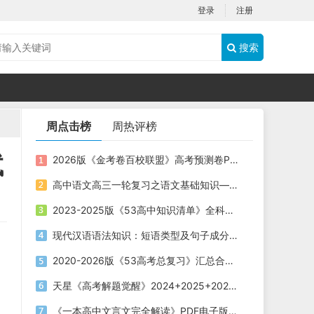
登录
注册
搜索
周点击榜
周热评榜
试
2026版《金考卷百校联盟》高考预测卷PDF电子版下载
高中语文高三一轮复习之语文基础知识——短语类型+课件（20张PPT）
2023-2025版《53高中知识清单》全科电子版下载
现代汉语语法知识：短语类型及句子成分划分课件（共19张PPT）
2020-2026版《53高考总复习》汇总合集五年高考三年模拟电子版下载
天星《高考解题觉醒》2024+2025+2026版 电子版下载打印
《一本高中文言文完全解读》PDF电子版下载