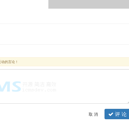
反动的言论！
评 论
取 消