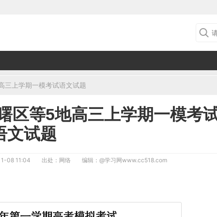
地高三上学期一模考试语文试题
海曙区等5地高三上学期一模考
语文试题
1-08 11:04
出处：网络
编辑：
@学习网www.cc518.com