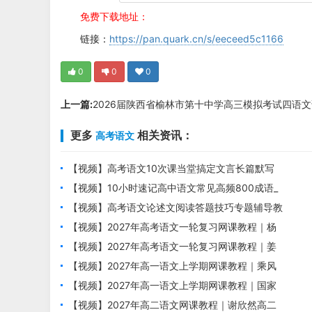
免费下载地址：
链接：
https://pan.quark.cn/s/eeceed5c1166
0
0
0
上一篇:
2026届陕西省榆林市第十中学高三模拟考试四语
更多
相关资讯：
高考语文
【视频】高考语文10次课当堂搞定文言长篇默写
培训课程
【视频】10小时速记高中语文常见高频800成语_
高考语文成语专题课
【视频】高考语文论述文阅读答题技巧专题辅导教
学视频
【视频】2027年高考语文一轮复习网课教程｜杨
洋高三语文上学期暑假班视频教程
【视频】2027年高考语文一轮复习网课教程｜姜
博杨高三语文上学期暑假班视频教程
【视频】2027年高一语文上学期网课教程｜乘风
高一语文暑假班视频教程
【视频】2027年高一语文上学期网课教程｜国家
玮高一语文暑假班视频教程
【视频】2027年高二语文网课教程｜谢欣然高二