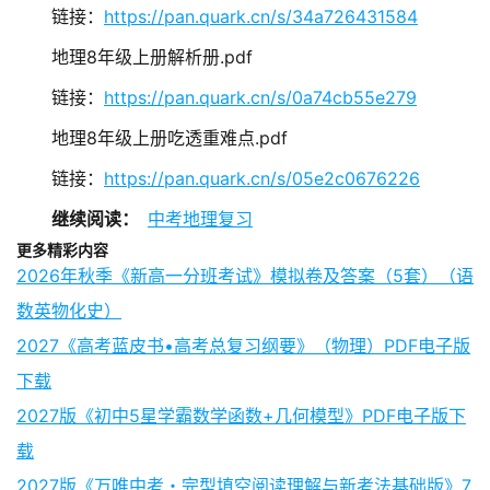
链接：
https://pan.quark.cn/s/34a726431584
地理8年级上册解析册.pdf
链接：
https://pan.quark.cn/s/0a74cb55e279
地理8年级上册吃透重难点.pdf
链接：
https://pan.quark.cn/s/05e2c0676226
继续阅读：
中考地理复习
更多精彩内容
2026年秋季《新高一分班考试》模拟卷及答案（5套）（语
数英物化史）
2027《高考蓝皮书•高考总复习纲要》（物理）PDF电子版
下载
2027版《初中5星学霸数学函数+几何模型》PDF电子版下
载
2027版《万唯中考・完型填空阅读理解与新考法基础版》7