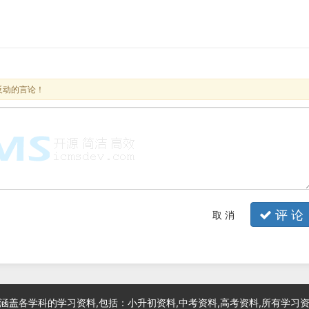
反动的言论！
评 论
取 消
涵盖各学科的学习资料,包括：小升初资料,中考资料,高考资料,所有学习