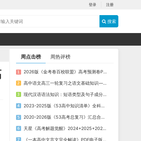
登录
注册
搜索
周点击榜
周热评榜
高
2026版《金考卷百校联盟》高考预测卷PDF电子版下载
高中语文高三一轮复习之语文基础知识——短语类型+课件（20张PPT）
现代汉语语法知识：短语类型及句子成分划分课件（共19张PPT）
2023-2025版《53高中知识清单》全科电子版下载
2020-2026版《53高考总复习》汇总合集五年高考三年模拟电子版下载
天星《高考解题觉醒》2024+2025+2026版 电子版下载打印
《一本高中文言文完全解读》PDF电子版下载