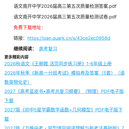
语文南开中学2026届高三第五次质量检测答案.pdf
语文南开中学2026届高三第五次质量检测试卷.pdf
免费下载地址：
链接：
https://pan.quark.cn/s/43ce2ec0956d
继续阅读：
高考复习
更多精彩内容
2026秋语文《王朝霞 活页同步练习册》1-6年级上册
2026年秋季《新高一分班考试》模拟卷及答案（5套）（语
数英物化史）
2027《高考蓝皮书•高考总复习纲要》（物理）PDF电子版
下载
2027版《初中5星学霸数学函数+几何模型》PDF电子版下
载
2027版《万唯中考・完型填空阅读理解与新考法基础版》7