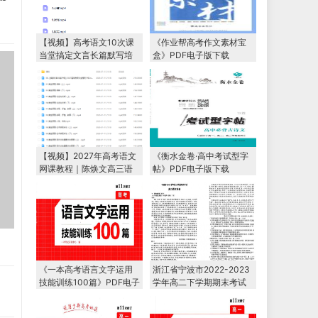
【视频】高考语文10次课
《作业帮高考作文素材宝
当堂搞定文言长篇默写培
盒》PDF电子版下载
训课程
【视频】2027年高考语文
《衡水金卷·高中考试型字
网课教程｜陈焕文高三语
帖》PDF电子版下载
文一轮复习暑假班视频教
程
《一本高考语言文字运用
浙江省宁波市2022-2023
技能训练100篇》PDF电子
学年高二下学期期末考试
版下载