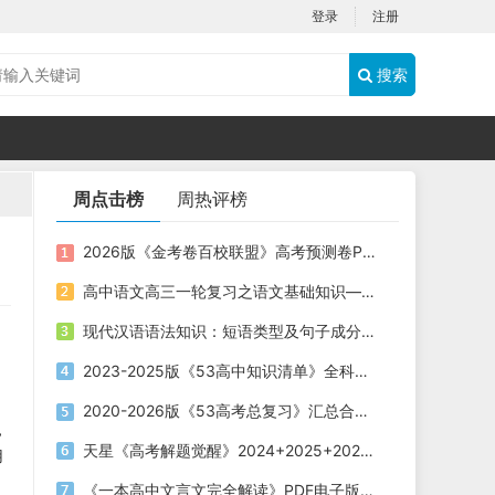
登录
注册
搜索
周点击榜
周热评榜
2026版《金考卷百校联盟》高考预测卷PDF电子版下载
高中语文高三一轮复习之语文基础知识——短语类型+课件（20张PPT）
现代汉语语法知识：短语类型及句子成分划分课件（共19张PPT）
2023-2025版《53高中知识清单》全科电子版下载
2020-2026版《53高考总复习》汇总合集五年高考三年模拟电子版下载
，
天星《高考解题觉醒》2024+2025+2026版 电子版下载打印
用
《一本高中文言文完全解读》PDF电子版下载