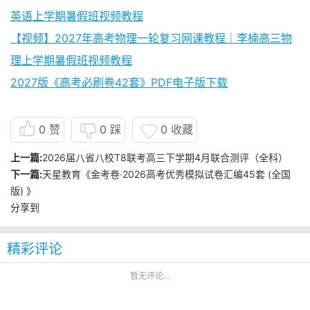
英语上学期暑假班视频教程
【视频】2027年高考物理一轮复习网课教程｜李楠高三物
理上学期暑假班视频教程
2027版《高考必刷卷42套》PDF电子版下载
0
赞
0
踩
0
收藏
上一篇:
2026届八省八校T8联考高三下学期4月联合测评（全科）
下一篇:
天星教育《金考卷·2026高考优秀模拟试卷汇编45套 (全国
版) 》
分享到
精彩评论
暂无评论...