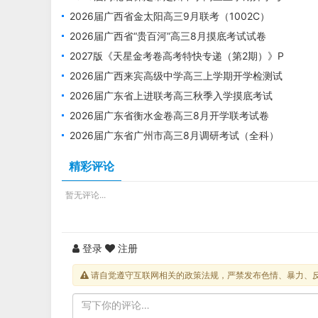
试试卷
2026届广西省金太阳高三9月联考（1002C）
（全科）
2026届广西省“贵百河”高三8月摸底考试试卷
2027版《天星金考卷高考特快专递（第2期）》P
DF电子版下载
2026届广西来宾高级中学高三上学期开学检测试
卷
2026届广东省上进联考高三秋季入学摸底考试
（全科）
2026届广东省衡水金卷高三8月开学联考试卷
2026届广东省广州市高三8月调研考试（全科）
精彩评论
暂无评论...
登录
注册
请自觉遵守互联网相关的政策法规，严禁发布色情、暴力、