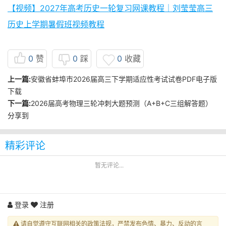
【视频】2027年高考历史一轮复习网课教程｜刘莹莹高三
历史上学期暑假班视频教程
0
赞
0
踩
0
收藏
上一篇:
安徽省蚌埠市2026届高三下学期适应性考试试卷PDF电子版
下载
下一篇:
2026届高考物理三轮冲刺大题预测（A+B+C三组解答题）
分享到
精彩评论
暂无评论...
登录
注册
请自觉遵守互联网相关的政策法规，严禁发布色情、暴力、反动的言