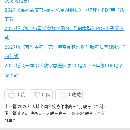
数英物化史）
2027《高考蓝皮书•高考总复习纲要》（物理）PDF电子版
下载
2027版《初中5星学霸数学函数+几何模型》PDF电子版下
载
2027版《万唯中考・完型填空阅读理解与新考法基础版》7
-9年级
2027版《一本小学数学思维阅读100篇》1-6年级PDF电子
版下载
0
赞
0
踩
0
收藏
上一篇:
2026年天域全国名校协作体高三4月联考（全科）
下一篇:
山西、陕西天一大联考高三4月23-24联考（全科）
分享到