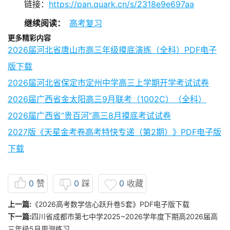
链接：
https://pan.quark.cn/s/2318e9e697aa
继续阅读：
高考复习
更多精彩内容
2026届河北省唐山市高三年级摸底演练（全科）PDF电子
版下载
2026届河北省保定市定州中学高三上学期开学考试试卷
2026届广西省金太阳高三9月联考（1002C）（全科）
2026届广西省“贵百河”高三8月摸底考试试卷
2027版《天星金考卷高考特快专递（第2期）》PDF电子版
下载
0
赞
0
踩
0
收藏
上一篇:
《2026高考数学信心跃升卷5套》PDF电子版下载
下一篇:
四川省成都市第七中学2025~2026学年度下期高2026届高
三年级5月周测练习