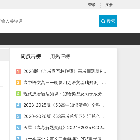
登录
注册
搜索
周点击榜
周热评榜
2026版《金考卷百校联盟》高考预测卷PDF电子版下载
高中语文高三一轮复习之语文基础知识——短语类型+课件（20张PPT）
现代汉语语法知识：短语类型及句子成分划分课件（共19张PPT）
2023-2025版《53高中知识清单》全科电子版下载
2020-2026版《53高考总复习》汇总合集五年高考三年模拟电子版下载
天星《高考解题觉醒》2024+2025+2026版 电子版下载打印
《一本高中文言文完全解读》PDF电子版下载