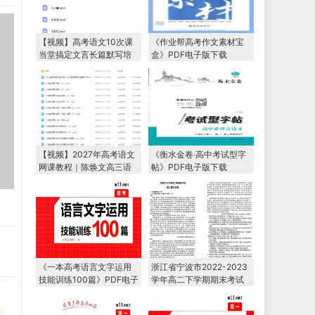
【视频】高考语文10次课
《作业帮高考作文素材宝
当堂搞定文言长篇默写培
盒》PDF电子版下载
训课程
【视频】2027年高考语文
《衡水金卷·高中考试型字
网课教程｜陈焕文高三语
帖》PDF电子版下载
文一轮复习暑假班视频教
程
《一本高考语言文字运用
浙江省宁波市2022-2023
技能训练100篇》PDF电子
学年高二下学期期末考试
版下载