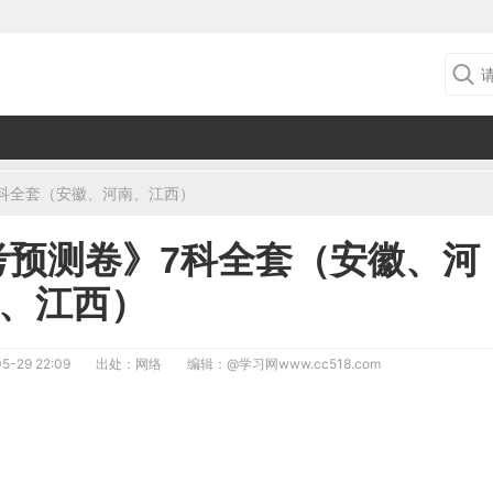
7科全套（安徽、河南、江西）
临考预测卷》7科全套（安徽、河
、江西）
5-29 22:09
出处：网络
编辑：
@学习网www.cc518.com