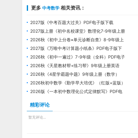
更多
相关资讯：
中考数学
2027版《中考百题大过关》PDF电子版下载
2027版上册《初中名校课堂》数理化7-9年级上册
PDF电子版下载
2026秋《初中上分卷•单元诊断自查》8-9年级上
册PDF电子版下载
2027版《万唯中考计算题小纸条》PDF电子版下
载
2026秋《初中一遍过》7-9年级（全科）PDF电子
版下载 2027版
2026秋《天星教材帮+练习帮》9年级上册英语
+数学+物理+化学
2026秋《4星学霸题中题》9年级上册（数学）
（苏科版）PDF电子版下载
2026秋初中数学《勤学早大培优》（红版+蓝版）
7-9年级上册2027版
2026版《一本初中数理化公式定律默写》PDF电
子版下载
精彩评论
暂无评论...