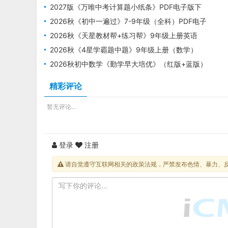
册PDF电子版下载
2027版《万唯中考计算题小纸条》PDF电子版下
载
2026秋《初中一遍过》7-9年级（全科）PDF电子
版下载 2027版
2026秋《天星教材帮+练习帮》9年级上册英语
+数学+物理+化学
2026秋《4星学霸题中题》9年级上册（数学）
（苏科版）PDF电子版下载
2026秋初中数学《勤学早大培优》（红版+蓝版）
7-9年级上册2027版
精彩评论
暂无评论...
登录
注册
请自觉遵守互联网相关的政策法规，严禁发布色情、暴力、