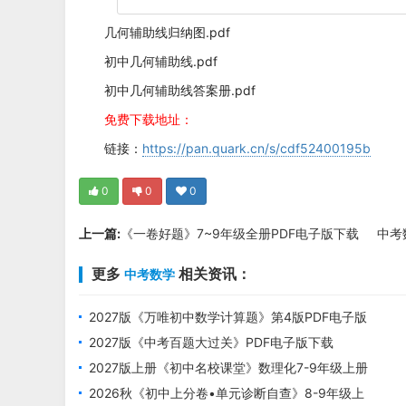
几何辅助线归纳图.pdf
初中几何辅助线.pdf
初中几何辅助线答案册.pdf
免费下载地址：
链接：
https://pan.quark.cn/s/cdf52400195b
0
0
0
上一篇:
《一卷好题》7~9年级全册PDF电子版下载
中考
更多
相关资讯：
中考数学
2027版《万唯初中数学计算题》第4版PDF电子版
下载
2027版《中考百题大过关》PDF电子版下载
2027版上册《初中名校课堂》数理化7-9年级上册
PDF电子版下载
2026秋《初中上分卷•单元诊断自查》8-9年级上