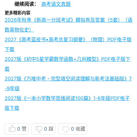
继续阅读：
高考语文真题
更多精彩内容
2026年秋季《新高一分班考试》模拟卷及答案（5套）（语
数英物化史）
2027《高考蓝皮书•高考总复习纲要》（物理）PDF电子版
下载
2027版《初中5星学霸数学函数+几何模型》PDF电子版下
载
2027版《万唯中考・完型填空阅读理解与新考法基础版》7
-9年级
2027版《一本小学数学思维阅读100篇》1-6年级PDF电子
版下载
0
赞
0
踩
0
收藏