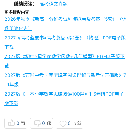
继续阅读：
高考语文真题
更多精彩内容
2026年秋季《新高一分班考试》模拟卷及答案（5套）（语
数英物化史）
2027《高考蓝皮书•高考总复习纲要》（物理）PDF电子版
下载
2027版《初中5星学霸数学函数+几何模型》PDF电子版下
载
2027版《万唯中考・完型填空阅读理解与新考法基础版》7
-9年级
2027版《一本小学数学思维阅读100篇》1-6年级PDF电子
版下载
0
赞
0
踩
0
收藏