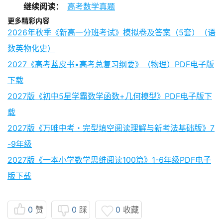
继续阅读：
高考数学真题
更多精彩内容
2026年秋季《新高一分班考试》模拟卷及答案（5套）（语
数英物化史）
2027《高考蓝皮书•高考总复习纲要》（物理）PDF电子版
下载
2027版《初中5星学霸数学函数+几何模型》PDF电子版下
载
2027版《万唯中考・完型填空阅读理解与新考法基础版》7
-9年级
2027版《一本小学数学思维阅读100篇》1-6年级PDF电子
版下载
0
赞
0
踩
0
收藏