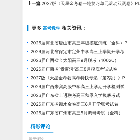
上一篇:
2027版《天星金考卷一轮复习单元滚动双测卷》P
更多
相关资讯：
高考数学
2026届河北省唐山市高三年级摸底演练（全科）P
DF电子版下载
2026届河北省保定市定州中学高三上学期开学考
试试卷
2026届广西省金太阳高三9月联考（1002C）
（全科）
2026届广西省“贵百河”高三8月摸底考试试卷
2027版《天星金考卷高考特快专递（第2期）》P
DF电子版下载
2026届广西来宾高级中学高三上学期开学检测试
卷
2026届广东省上进联考高三秋季入学摸底考试
（全科）
2026届广东省衡水金卷高三8月开学联考试卷
2026届广东省广州市高三8月调研考试（全科）
精彩评论
暂无评论...