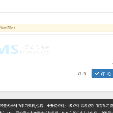
反动的言论！
评 论
取 消
涵盖各学科的学习资料,包括：小升初资料,中考资料,高考资料,所有学习
网友上传，网站举办方负责审核和监督，如存在版权或非法内容，欢迎举