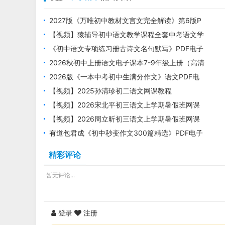
2027版《万唯初中教材文言文完全解读》第6版P
DF电子版下载
【视频】猿辅导初中语文教学课程全套中考语文学
习资料
《初中语文专项练习册古诗文名句默写》PDF电子
版下载
2026秋初中上册语文电子课本7-9年级上册（高清
可下载）
2026版《一本中考初中生满分作文》语文PDF电
子版下载
【视频】2025孙清珍初二语文网课教程
【视频】2026宋北平初三语文上学期暑假班网课
教程
【视频】2026周立昕初三语文上学期暑假班网课
教程
有道包君成《初中秒变作文300篇精选》PDF电子
版下载
精彩评论
暂无评论...
登录
注册