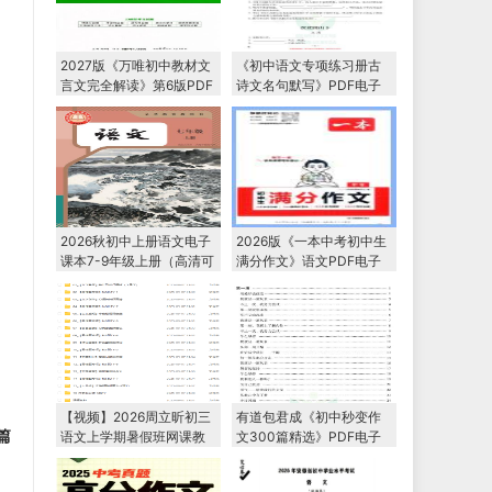
2027版《万唯初中教材文
《初中语文专项练习册古
言文完全解读》第6版PDF
诗文名句默写》PDF电子
电子版下载
版下载
2026秋初中上册语文电子
2026版《一本中考初中生
课本7-9年级上册（高清可
满分作文》语文PDF电子
下载）
版下载
【视频】2026周立昕初三
有道包君成《初中秒变作
篇
语文上学期暑假班网课教
文300篇精选》PDF电子
程
版下载