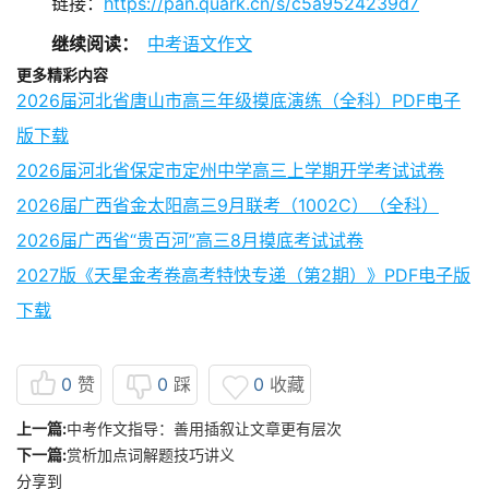
链接：
https://pan.quark.cn/s/c5a9524239d7
继续阅读：
中考语文作文
更多精彩内容
2026届河北省唐山市高三年级摸底演练（全科）PDF电子
版下载
2026届河北省保定市定州中学高三上学期开学考试试卷
2026届广西省金太阳高三9月联考（1002C）（全科）
2026届广西省“贵百河”高三8月摸底考试试卷
2027版《天星金考卷高考特快专递（第2期）》PDF电子版
下载
0
赞
0
踩
0
收藏
上一篇:
中考作文指导：善用插叙让文章更有层次
下一篇:
赏析加点词解题技巧讲义
分享到