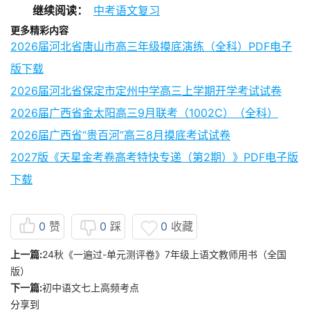
继续阅读：
中考语文复习
更多精彩内容
2026届河北省唐山市高三年级摸底演练（全科）PDF电子
版下载
2026届河北省保定市定州中学高三上学期开学考试试卷
2026届广西省金太阳高三9月联考（1002C）（全科）
2026届广西省“贵百河”高三8月摸底考试试卷
2027版《天星金考卷高考特快专递（第2期）》PDF电子版
下载
0
赞
0
踩
0
收藏
上一篇:
24秋《一遍过-单元测评卷》7年级上语文教师用书（全国
版）
下一篇:
初中语文七上高频考点
分享到