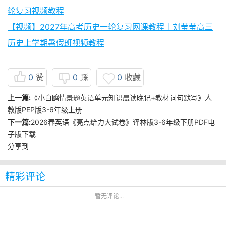
轮复习视频教程
【视频】2027年高考历史一轮复习网课教程｜刘莹莹高三
历史上学期暑假班视频教程
0
赞
0
踩
0
收藏
上一篇:
《小白鸥情景题英语单元知识晨读晚记+教材词句默写》人
教版PEP版3-6年级上册
下一篇:
2026春英语《亮点给力大试卷》译林版3-6年级下册PDF电
子版下载
分享到
精彩评论
暂无评论...