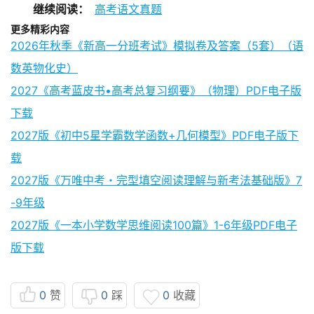
继续阅读：
高考语文真题
更多精彩内容
2026年秋季《新高一分班考试》模拟卷及答案（5套）（语
数英物化史）
2027《高考蓝皮书•高考总复习纲要》（物理）PDF电子版
下载
2027版《初中5星学霸数学函数+几何模型》PDF电子版下
载
2027版《万唯中考・完型填空阅读理解与新考法基础版》7
-9年级
2027版《一本小学数学思维阅读100篇》1-6年级PDF电子
版下载
0
赞
0
踩
0
收藏