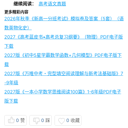
继续阅读：
高考语文真题
更多精彩内容
2026年秋季《新高一分班考试》模拟卷及答案（5套）（语
数英物化史）
2027《高考蓝皮书•高考总复习纲要》（物理）PDF电子版
下载
2027版《初中5星学霸数学函数+几何模型》PDF电子版下
载
2027版《万唯中考・完型填空阅读理解与新考法基础版》7
-9年级
2027版《一本小学数学思维阅读100篇》1-6年级PDF电子
版下载
0
赞
0
踩
0
收藏