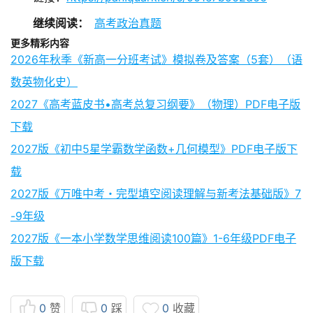
继续阅读：
高考政治真题
更多精彩内容
2026年秋季《新高一分班考试》模拟卷及答案（5套）（语
数英物化史）
2027《高考蓝皮书•高考总复习纲要》（物理）PDF电子版
下载
2027版《初中5星学霸数学函数+几何模型》PDF电子版下
载
2027版《万唯中考・完型填空阅读理解与新考法基础版》7
-9年级
2027版《一本小学数学思维阅读100篇》1-6年级PDF电子
版下载
0
赞
0
踩
0
收藏