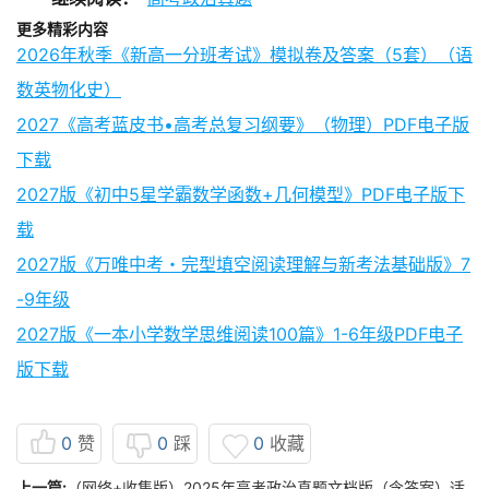
更多精彩内容
2026年秋季《新高一分班考试》模拟卷及答案（5套）（语
数英物化史）
2027《高考蓝皮书•高考总复习纲要》（物理）PDF电子版
下载
2027版《初中5星学霸数学函数+几何模型》PDF电子版下
载
2027版《万唯中考・完型填空阅读理解与新考法基础版》7
-9年级
2027版《一本小学数学思维阅读100篇》1-6年级PDF电子
版下载
0
赞
0
踩
0
收藏
上一篇:
（网络+收集版）2025年高考政治真题文档版（含答案）适