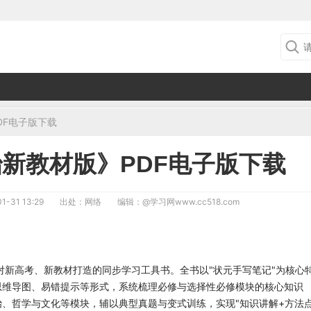
DF电子版下载
治新教材版》PDF电子版下载
1-31 13:29
出处：网络
编辑：
@学习网www.cc518.com
对新高考、新教材打造的同步学习工具书。全书以"状元手写笔记"为核心
思维导图、易错提示等形式，系统梳理必修与选择性必修模块的核心知识
、哲学与文化等模块，辅以典型真题与变式训练，实现"知识讲解+方法