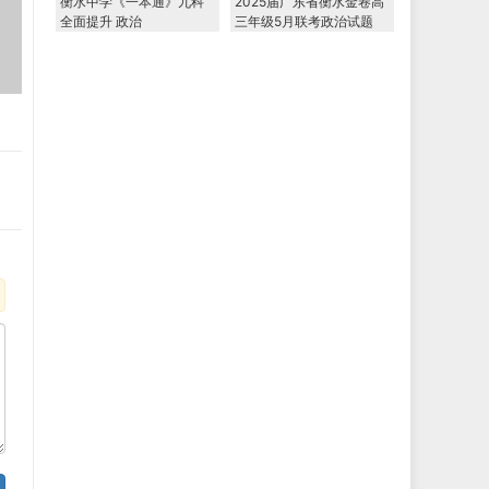
衡水中学《一本通》九科
2025届广东省衡水金卷高
全面提升 政治
三年级5月联考政治试题
（含答案）