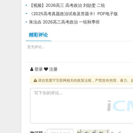
题及答案(Word版)
【视频】2026高三 高考政治 刘勖雯 二轮
《2025高考真题政治试卷及答题卡》PDF电子版
下载
朱法垚 2026高三高考政治 一轮秋季班
精彩评论
暂无评论...
登录
注册
请自觉遵守互联网相关的政策法规，严禁发布色情、暴力、